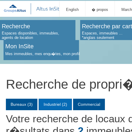
English
� propos
March
Recherche
Recherche par car
Espaces disponibles, immeubles,
Espaces, immeubles ...
agents de location
*anglais seulement
Mon InSite
Mes immeubles, mes enqu�tes, mon profil
Recherche de propri
Bureaux (3)
Industriel (2)
Commercial
Votre recherche de locau
r�sultats dans
2
immeubl