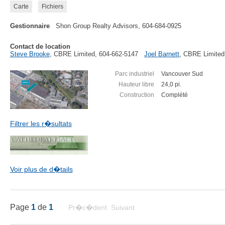
Carte
Fichiers
Gestionnaire
Shon Group Realty Advisors, 604-684-0925
Contact de location
Steve Brooke
, CBRE Limited, 604-662-5147
Joel Barnett
, CBRE Limited
Parc industriel
Vancouver Sud
Hauteur libre
24,0 pi.
Construction
Complété
Filtrer les r�sultats
Voir plus de d�tails
Page
1
de
1
Pr�c�dent Suivant