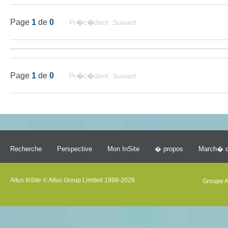
Page
1
de
0
Pr�c�dent Suivant
Page
1
de
0
Pr�c�dent Suivant
Recherche
Perspective
Mon InSite
� propos
March� d
Altus InSite © Altus Group Limited 1998-2026
Groupe A