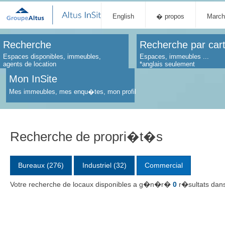
English
� propos
March
Recherche
Recherche par car
Espaces disponibles, immeubles,
Espaces, immeubles ...
agents de location
*anglais seulement
Mon InSite
Mes immeubles, mes enqu�tes, mon profil
Recherche de propri�t�s
Bureaux (276)
Industriel (32)
Commercial
Votre recherche de locaux disponibles a g�n�r�
0
r�sultats dan