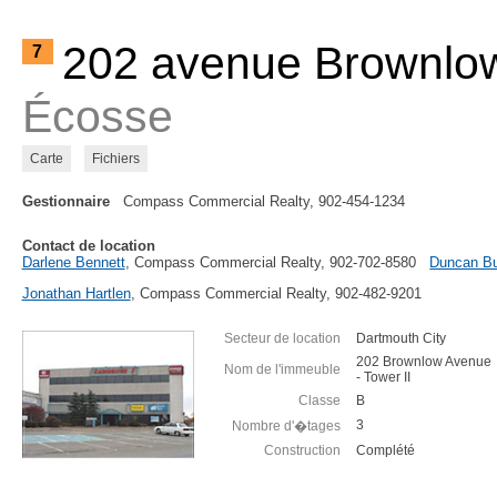
202 avenue Brownlo
7
Écosse
Carte
Fichiers
Gestionnaire
Compass Commercial Realty, 902-454-1234
Contact de location
Darlene Bennett
, Compass Commercial Realty, 902-702-8580
Duncan B
Jonathan Hartlen
, Compass Commercial Realty, 902-482-9201
Secteur de location
Dartmouth City
202 Brownlow Avenue
Nom de l'immeuble
- Tower II
Classe
B
3
Nombre d'�tages
Construction
Complété