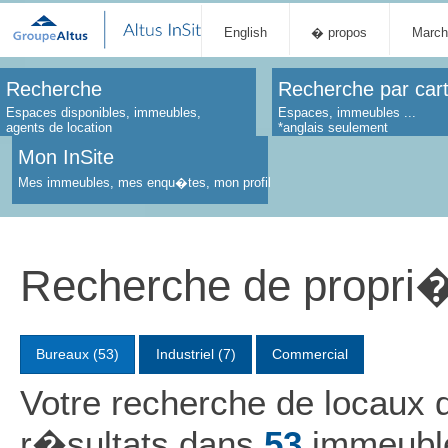
English
� propos
March
Recherche
Recherche par car
Espaces disponibles, immeubles,
Espaces, immeubles ...
agents de location
*anglais seulement
Mon InSite
Mes immeubles, mes enqu�tes, mon profil
Recherche de propri
Bureaux (53)
Industriel (7)
Commercial
Votre recherche de locau
r�sultats dans
53
immeubl