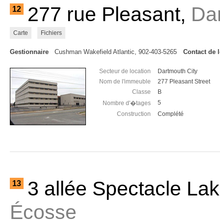
277 rue Pleasant,
Da
12
Carte
Fichiers
Gestionnaire
Cushman Wakefield Atlantic, 902-403-5265
Contact de 
Secteur de location
Dartmouth City
Nom de l'immeuble
277 Pleasant Street
Classe
B
5
Nombre d'�tages
Construction
Complété
3 allée Spectacle La
13
Écosse