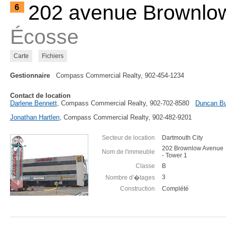
202 avenue Brownlo
6
Écosse
Carte
Fichiers
Gestionnaire
Compass Commercial Realty, 902-454-1234
Contact de location
Darlene Bennett
, Compass Commercial Realty, 902-702-8580
Duncan B
Jonathan Hartlen
, Compass Commercial Realty, 902-482-9201
Secteur de location
Dartmouth City
202 Brownlow Avenue
Nom de l'immeuble
- Tower 1
Classe
B
3
Nombre d'�tages
Construction
Complété