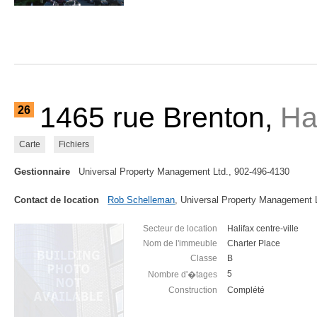
1465 rue Brenton,
Ha
26
Carte
Fichiers
Gestionnaire
Universal Property Management Ltd., 902-496-4130
Contact de location
Rob Schelleman
, Universal Property Management 
Secteur de location
Halifax centre-ville
Nom de l'immeuble
Charter Place
Classe
B
5
Nombre d'�tages
Construction
Complété