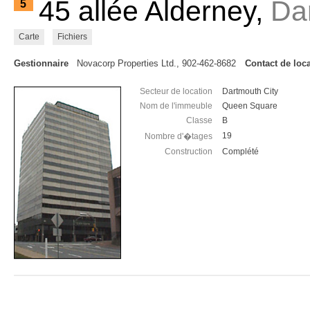
45 allée Alderney,
Da
5
Carte
Fichiers
Gestionnaire
Novacorp Properties Ltd., 902-462-8682
Contact de loc
Secteur de location
Dartmouth City
Nom de l'immeuble
Queen Square
Classe
B
19
Nombre d'�tages
Construction
Complété