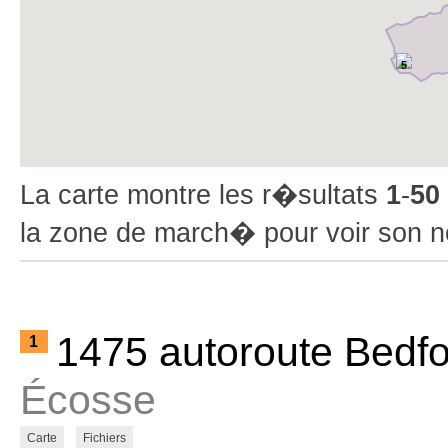
5
La carte montre les r�sultats
1
-
50
la zone de march� pour voir son 
1475 autoroute Bedf
1
Écosse
Carte
Fichiers