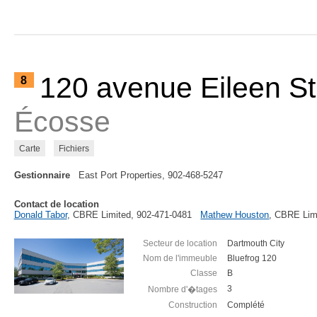
120 avenue Eileen S
8
Écosse
Carte
Fichiers
Gestionnaire
East Port Properties, 902-468-5247
Contact de location
Donald Tabor
, CBRE Limited, 902-471-0481
Mathew Houston
, CBRE Lim
Secteur de location
Dartmouth City
Nom de l'immeuble
Bluefrog 120
Classe
B
3
Nombre d'�tages
Construction
Complété