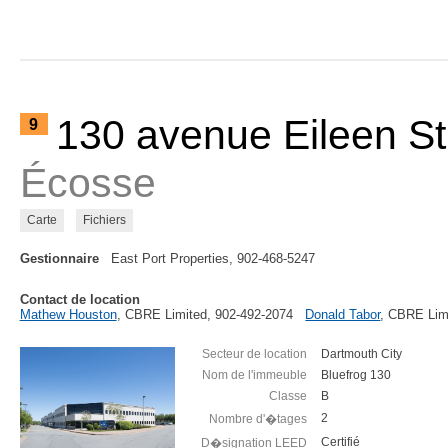
130 avenue Eileen S
9
Écosse
Carte
Fichiers
Gestionnaire
East Port Properties, 902-468-5247
Contact de location
Mathew Houston
, CBRE Limited, 902-492-2074
Donald Tabor
, CBRE Lim
Secteur de location
Dartmouth City
Nom de l'immeuble
Bluefrog 130
Classe
B
2
Nombre d'�tages
Certifié
D�signation LEED