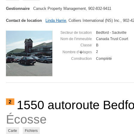
Gestionnaire
Canuck Property Management, 902-832-9411
Contact de location
Linda Harrie
, Colliers International (NS) Inc., 902-
Secteur de location
Bedford - Sackville
Nom de l'immeuble
Canada Trust Court
Classe
B
2
Nombre d'�tages
Construction
Complété
1550 autoroute Bedf
2
Écosse
Carte
Fichiers