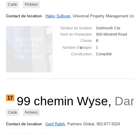
Carte
Fichiers
Contact de location
Haley Sullivan
, Universal Property Management Lt
Secteur de location
Dartmouth City
Nom de l'immeuble
900 Windmill Road
Classe
B
1
Nombre d'�tages
Construction
Complété
99 chemin Wyse,
Dar
17
Carte
Fichiers
Contact de location
Geof Ralph
, Partners Global, 902-877-9324