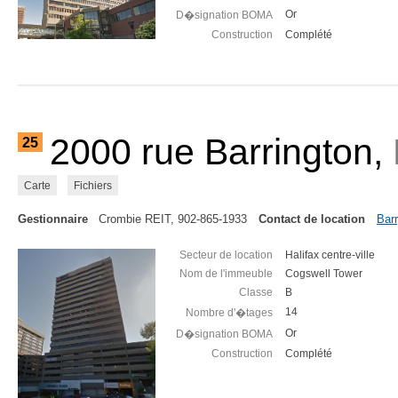
Or
D�signation BOMA
Construction
Complété
2000 rue Barrington,
25
Carte
Fichiers
Gestionnaire
Crombie REIT, 902-865-1933
Contact de location
Barr
Secteur de location
Halifax centre-ville
Nom de l'immeuble
Cogswell Tower
Classe
B
14
Nombre d'�tages
Or
D�signation BOMA
Construction
Complété