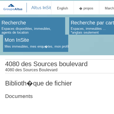
English
� propos
March
Recherche
Recherche par car
Espaces disponibles, immeubles,
Espaces, immeubles ...
agents de location
*anglais seulement
Mon InSite
Mes immeubles, mes enqu�tes, mon profil
4080 des Sources boulevard
4080 des Sources Boulevard
Biblioth�que de fichier
Documents