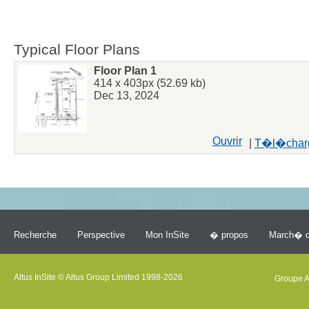
Typical Floor Plans
Floor Plan 1
414 x 403px (52.69 kb)
Dec 13, 2024
Ouvrir
|
T�l�char
Recherche
Perspective
Mon InSite
� propos
March� d
Altus InSite © Altus Group Limited 1998-2026
Groupe A