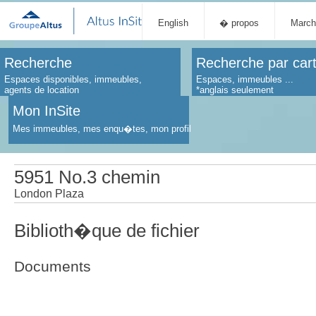
English
� propos
March
Recherche
Recherche par car
Espaces disponibles, immeubles,
Espaces, immeubles ...
agents de location
*anglais seulement
Mon InSite
Mes immeubles, mes enqu�tes, mon profil
5951 No.3 chemin
London Plaza
Biblioth�que de fichier
Documents