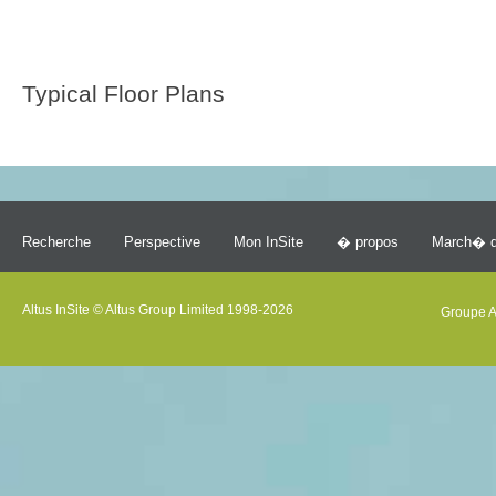
Typical Floor Plans
Recherche
Perspective
Mon InSite
� propos
March� d
Altus InSite © Altus Group Limited 1998-2026
Groupe A