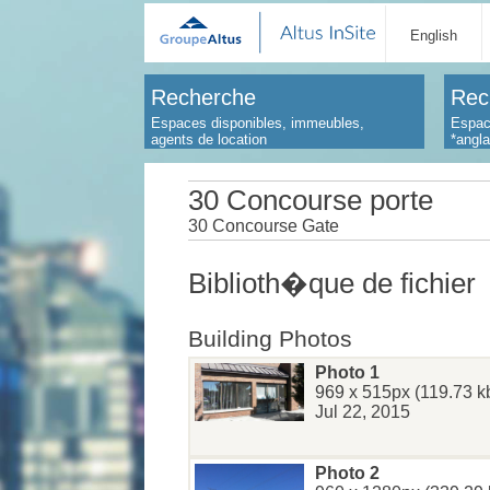
English
Recherche
Rec
Espaces disponibles, immeubles,
Espac
agents de location
*angl
30 Concourse porte
30 Concourse Gate
Biblioth�que de fichier
Building Photos
Photo 1
969 x 515px (119.73 k
Jul 22, 2015
Photo 2