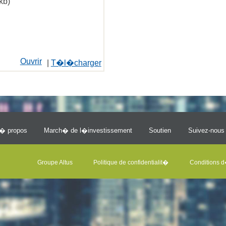
kb)
Ouvrir
|
T�l�charger
� propos
March� de l�investissement
Soutien
Suivez-nous
Groupe Altus
Politique de confidentialit�
Conditions d�