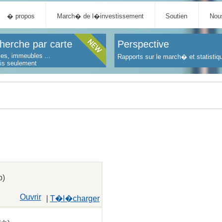
� propos
March� de l�investissement
Soutien
Nous
herche par carte
Perspective
es, immeubles ...
Rapports sur le march� et statistiq
ais seulement
b)
Ouvrir
|
T�l�charger