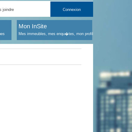
 joindre
Connexion
Mon InSite
ues
Mes immeubles, mes enqu�tes, mon profil