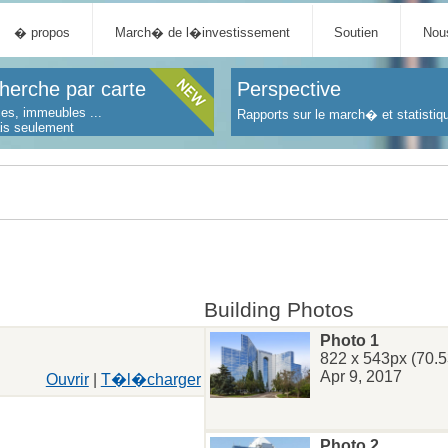
� propos
March� de l�investissement
Soutien
Nous
herche par carte
Perspective
es, immeubles ...
Rapports sur le march� et statistiq
ais seulement
Building Photos
Photo 1
822 x 543px (70.5
Apr 9, 2017
Ouvrir
|
T�l�charger
Photo 2