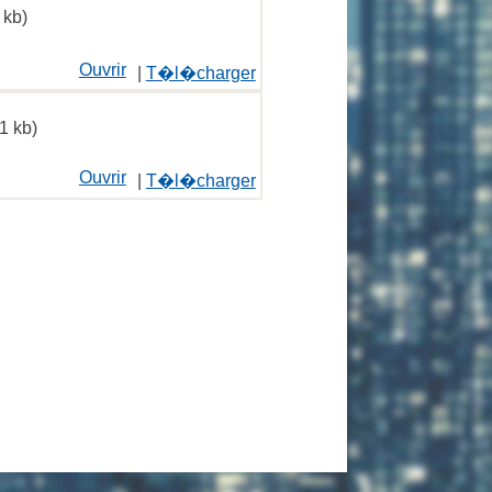
 kb)
Ouvrir
|
T�l�charger
1 kb)
Ouvrir
|
T�l�charger