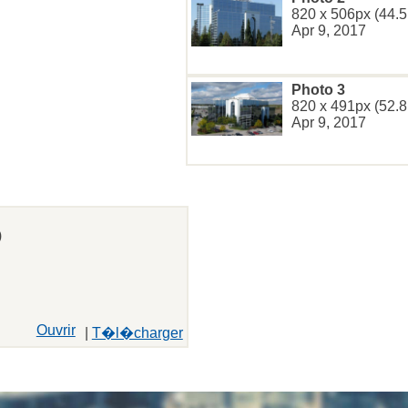
820 x 506px (44.5
Apr 9, 2017
Photo 3
820 x 491px (52.8
Apr 9, 2017
)
Ouvrir
|
T�l�charger