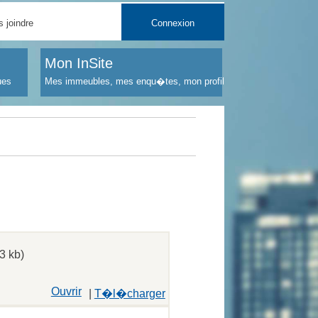
 joindre
Connexion
Mon InSite
ues
Mes immeubles, mes enqu�tes, mon profil
3 kb)
Ouvrir
|
T�l�charger