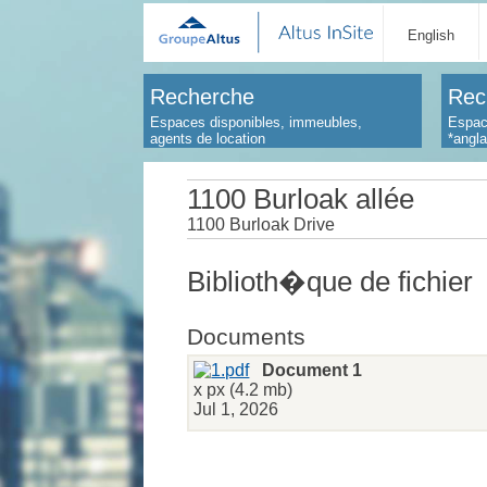
English
Recherche
Rec
Espaces disponibles, immeubles,
Espac
agents de location
*angl
1100 Burloak allée
1100 Burloak Drive
Biblioth�que de fichier
Documents
Document 1
x px (4.2 mb)
Jul 1, 2026