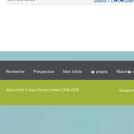
Recherche
Perspective
Mon InSite
� propos
March� d
Altus InSite © Altus Group Limited 1998-2026
Groupe A