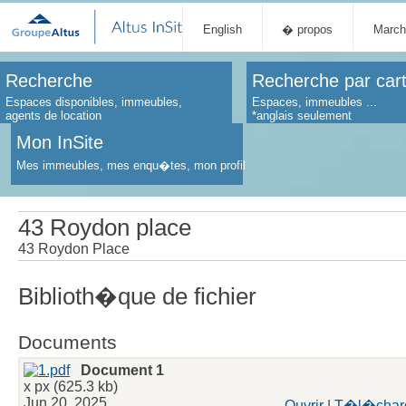
English
� propos
March
Recherche
Recherche par car
Espaces disponibles, immeubles,
Espaces, immeubles ...
agents de location
*anglais seulement
Mon InSite
Mes immeubles, mes enqu�tes, mon profil
43 Roydon place
43 Roydon Place
Biblioth�que de fichier
Documents
Document 1
x px (625.3 kb)
Jun 20, 2025
Ouvrir
|
T�l�char