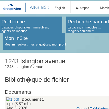
English
� propos
March
Recherche
Recherche par car
Espaces disponibles, immeubles,
Espaces, immeubles ...
agents de location
*anglais seulement
Mon InSite
Mes immeubles, mes enqu�tes, mon profil
1243 Islington avenue
1243 Islington Avenue
Biblioth�que de fichier
Documents
Document 1
x px (3.87 mb)
Aug 3, 2026
Ouvrir
|
T�l�char