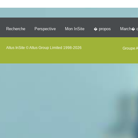
Recherche
Perspective
Mon InSite
� propos
March� d
Altus InSite © Altus Group Limited 1998-2026
Groupe A