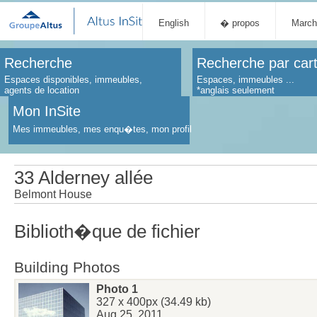
English
� propos
March
Recherche
Recherche par car
Espaces disponibles, immeubles,
Espaces, immeubles ...
agents de location
*anglais seulement
Mon InSite
Mes immeubles, mes enqu�tes, mon profil
33 Alderney allée
Belmont House
Biblioth�que de fichier
Building Photos
Photo 1
327 x 400px (34.49 kb)
Aug 25, 2011