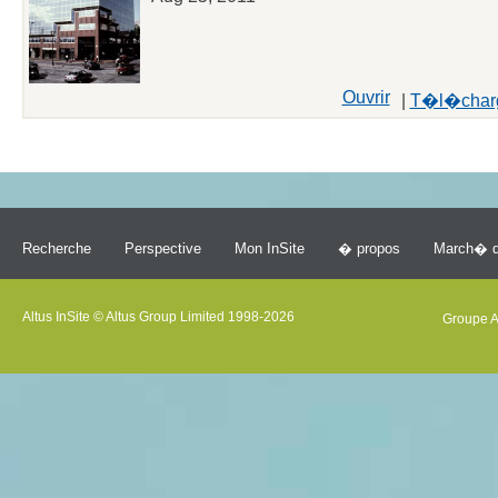
Ouvrir
|
T�l�char
Recherche
Perspective
Mon InSite
� propos
March� d
Altus InSite © Altus Group Limited 1998-2026
Groupe A