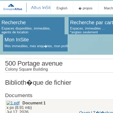
English
� propos
March
Recherche
Recherche par car
Espaces disponibles, immeubles,
Espaces, immeubles ...
agents de location
*anglais seulement
Mon InSite
Mes immeubles, mes enqu�tes, mon profil
500 Portage avenue
Colony Square Building
Biblioth�que de fichier
Documents
Document 1
x px (8.91 mb)
Jul 17, 2026
Ouvrir
|
T�l�char