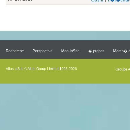
Recherche
Perspective
Mon InSite
� propos
March� d
Altus InSite © Altus Group Limited 1998-2026
Groupe A