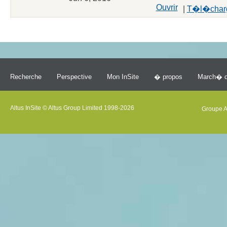
Ouvrir
|
T�l�char
Recherche
Perspective
Mon InSite
� propos
March� d
Altus InSite © Altus Group Limited 1998-2026
Groupe A