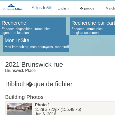
English
� propos
March
Recherche
Recherche par car
Espaces disponibles, immeubles,
Espaces, immeubles ...
agents de location
*anglais seulement
Mon InSite
Mes immeubles, mes enqu�tes, mon profil
2021 Brunswick rue
Brunswick Place
Biblioth�que de fichier
Building Photos
Photo 1
1529 x 722px (155.49 kb)
Jun 6, 2016