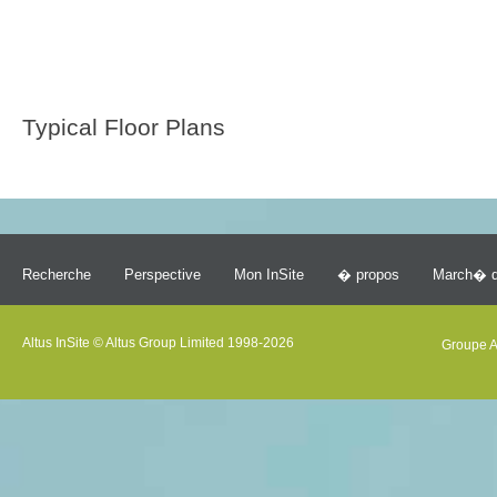
Typical Floor Plans
Recherche
Perspective
Mon InSite
� propos
March� d
Altus InSite © Altus Group Limited 1998-2026
Groupe A