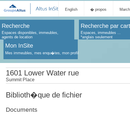
English
� propos
March
Recherche
Recherche par car
Espaces disponibles, immeubles,
Espaces, immeubles ...
agents de location
*anglais seulement
Mon InSite
Mes immeubles, mes enqu�tes, mon profil
1601 Lower Water rue
Summit Place
Biblioth�que de fichier
Documents