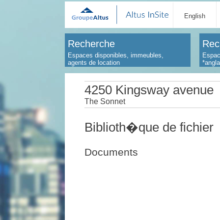
English
Recherche
Rec
Espaces disponibles, immeubles,
Espac
agents de location
*angl
4250 Kingsway avenue
The Sonnet
Biblioth�que de fichier
Documents