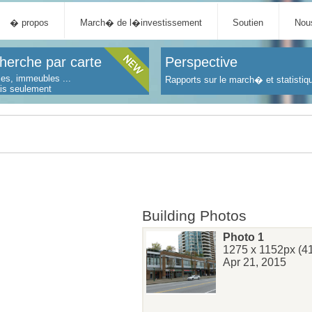
� propos
March� de l�investissement
Soutien
Nous
herche par carte
Perspective
es, immeubles ...
Rapports sur le march� et statistiq
ais seulement
Building Photos
Photo 1
1275 x 1152px (4
Apr 21, 2015