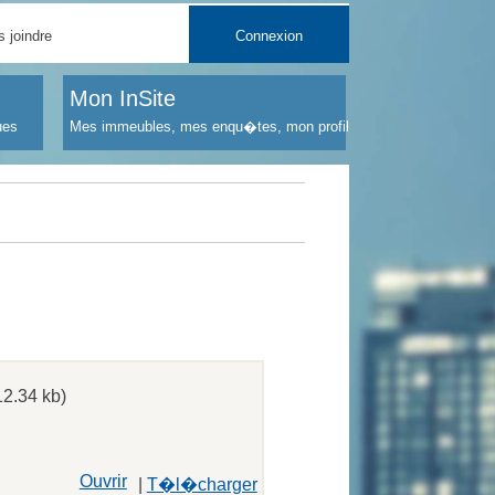
 joindre
Connexion
Mon InSite
ues
Mes immeubles, mes enqu�tes, mon profil
12.34 kb)
Ouvrir
|
T�l�charger