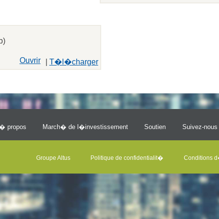
b)
Ouvrir
|
T�l�charger
� propos
March� de l�investissement
Soutien
Suivez-nous
Groupe Altus
Politique de confidentialit�
Conditions d�