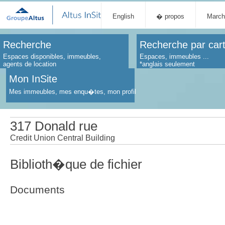
English
� propos
March
Recherche
Recherche par car
Espaces disponibles, immeubles,
Espaces, immeubles ...
agents de location
*anglais seulement
Mon InSite
Mes immeubles, mes enqu�tes, mon profil
317 Donald rue
Credit Union Central Building
Biblioth�que de fichier
Documents