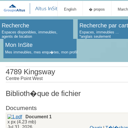
English
� propos
March
Recherche
Recherche par car
Espaces disponibles, immeubles,
Espaces, immeubles ...
agents de location
*anglais seulement
Mon InSite
Mes immeubles, mes enqu�tes, mon profil
4789 Kingsway
Centre Point West
Biblioth�que de fichier
Documents
Document 1
x px (4.23 mb)
Jul 31, 2026
Ouvrir
|
T�l�char