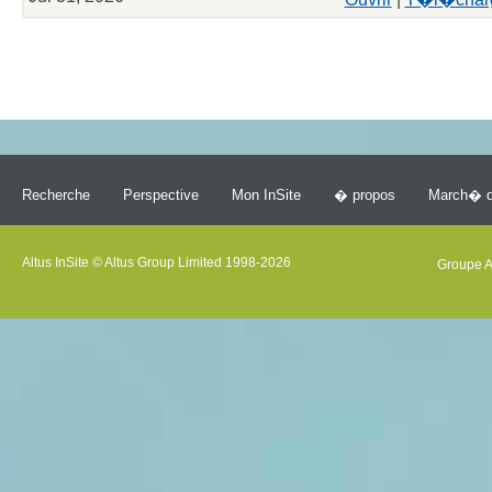
Recherche
Perspective
Mon InSite
� propos
March� d
Altus InSite © Altus Group Limited 1998-2026
Groupe A