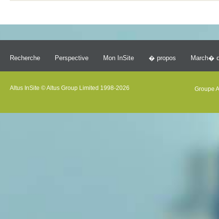
Recherche
Perspective
Mon InSite
� propos
March� d
Altus InSite © Altus Group Limited 1998-2026
Groupe A