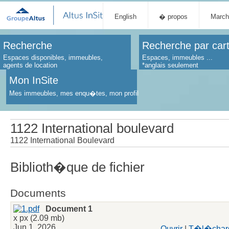
English
� propos
March
Recherche
Recherche par car
Espaces disponibles, immeubles,
Espaces, immeubles ...
agents de location
*anglais seulement
Mon InSite
Mes immeubles, mes enqu�tes, mon profil
1122 International boulevard
1122 International Boulevard
Biblioth�que de fichier
Documents
Document 1
x px (2.09 mb)
Jun 1, 2026
Ouvrir
|
T�l�char