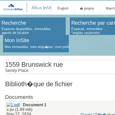
English
� propos
March
Recherche
Recherche par car
Espaces disponibles, immeubles,
Espaces, immeubles ...
agents de location
*anglais seulement
Mon InSite
Mes immeubles, mes enqu�tes, mon profil
1559 Brunswick rue
Sentry Place
Biblioth�que de fichier
Documents
Document 1
x px (1.99 mb)
Nov 27, 2024
Ouvrir
|
T�l�char